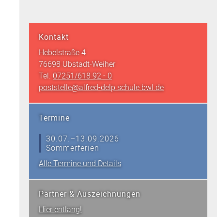
Kontakt
Hebelstraße 4
76698 Ubstadt-Weiher
Tel.
07251/618 92 - 0
poststelle@alfred-delp.schule.bwl.de
Termine
30.07.–13.09.2026
Sommerferien
Alle Termine und Details
Partner & Auszeichnungen
Hier entlang
zu
!