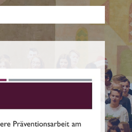
e
Elternbeirat
Freundeskreis
Hausmeister
hule
Sprachen
Streitschlichter