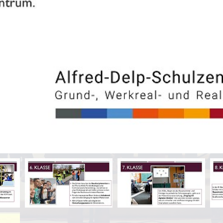
er
Moodle
pressum
Datenschutz
ben
Sprachprofil mit Bili-Zug
NAWI - Natur­wissen­schaft
g
Individuelle Förderung