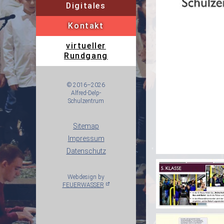
Digitales
für Eltern
für Schül
Kontakt
Kontaktformular
Im
virtueller
Schularten
Schulle
Rundgang
Berufliche Orientierun
© 2016–2026
Alfred-Delp-
Schulzentrum
Sitemap
Impressum
Datenschutz
Webdesign by
FEUERWASSER