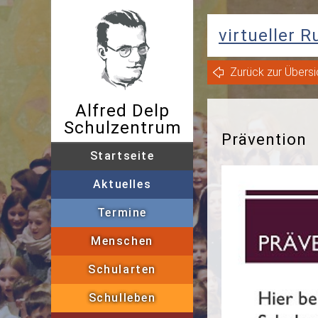
virtueller 
Zurück zur Übersi
Alfred Delp
Schulzentrum
Prävention
Startseite
Aktuelles
Archiv
Termine
Menschen
Sekretariat
Schulle
Schularten
Grundschulförderklas
Schulleben
AGs
"Fit in 5-7"