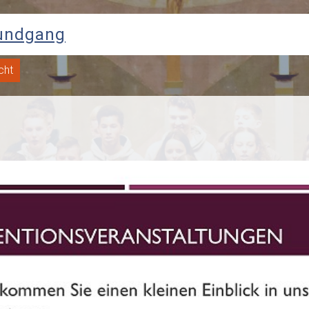
Rundgang
cht
itung
Lehrer
Schüler
Sozialarbeiter
Schulseelsorg
se
Juniorklasse
Grundschule
Werkrealschule
Realsc
Beratungslehrer
Beruf
Bewegte Schule
Prävention