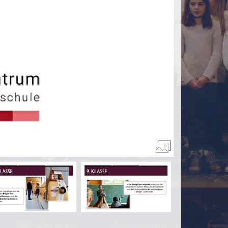
en
Prävention
Schule digital