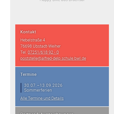
Kontakt
Hebelstraße 4
76698 Ubstadt-Weiher
Tel.
07251/618 92 - 0
poststelle@alfred-delp.schule.bwl.de
Termine
30.07.–13.09.2026
Sommerferien
Alle Termine und Details