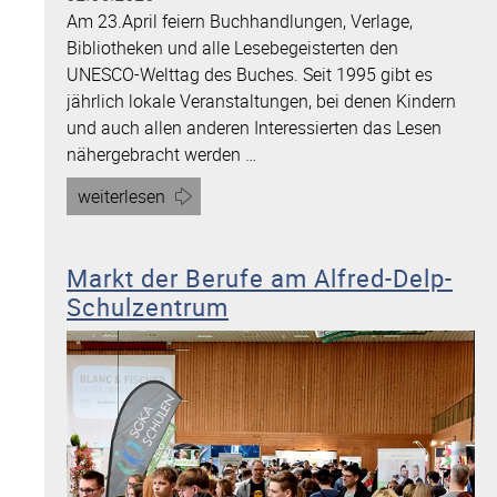
Am 23.April feiern Buchhandlungen, Verlage,
Bibliotheken und alle Lesebegeisterten den
UNESCO-Welttag des Buches. Seit 1995 gibt es
jährlich lokale Veranstaltungen, bei denen Kindern
und auch allen anderen Interessierten das Lesen
nähergebracht werden …
Artikel
weiterlesen
„Ich
schenk
Markt der Berufe am Alfred-Delp-
dir
Schulzentrum
eine
Geschichte…“