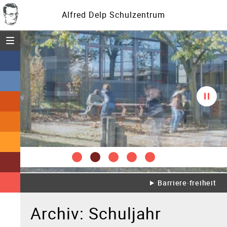
Alfred Delp Schulzentrum
Menü öffnen
Diasc
spielt
Barriere·freiheit
Archiv: Schuljahr