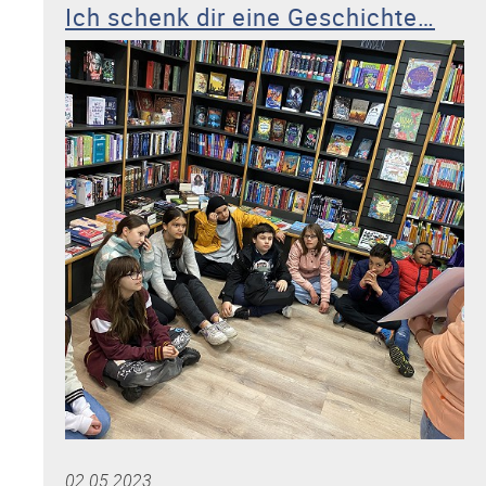
Ich schenk dir eine Geschichte…
Bundesverfassungsgerichtes
der
Klasse
10a“
02.05.2023