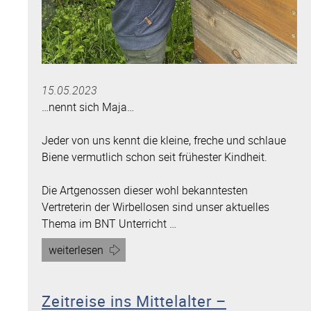
15.05.2023
…nennt sich Maja…
Jeder von uns kennt die kleine, freche und schlaue
Biene vermutlich schon seit frühester Kindheit.
Die Artgenossen dieser wohl bekanntesten
Vertreterin der Wirbellosen sind unser aktuelles
Thema im BNT Unterricht …
Artikel
weiterlesen
„Und
diese
Zeitreise ins Mittelalter –
Biene,