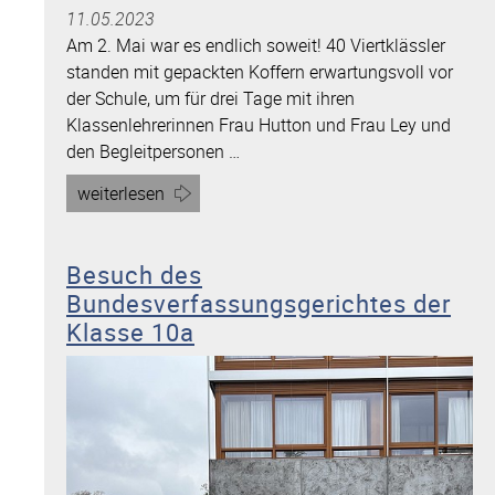
11.05.2023
Am 2. Mai war es endlich soweit! 40 Viertklässler
standen mit gepackten Koffern erwartungsvoll vor
der Schule, um für drei Tage mit ihren
Klassenlehrerinnen Frau Hutton und Frau Ley und
den Begleitpersonen …
Artikel
weiterlesen
„Zeitreise
ins
Besuch des
Mittelalter
Bundesverfassungsgerichtes der
–
Abschlussfahrt
Klasse 10a
der
vierten
Klassen
auf
die
Burg