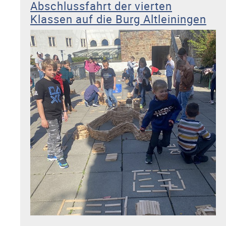
Abschlussfahrt der vierten
die
ich
Klassen auf die Burg Altleiningen
meine…“