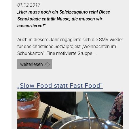
01.12.2017
„Hier muss noch ein Spielzeugauto rein! Diese
Schokolade enthält Nüsse, die müssen wir
aussortieren!“
Auch in diesem Jahr engagierte sich die SMV wieder
für das christliche Sozialprojekt „Weihnachten im
Schuhkarton“. Eine motivierte Gruppe …
Artikel
weiterlesen
„Alfred-
Delp-
„Slow Food statt Fast Food“
Schulzentrum
packt
Kartons“