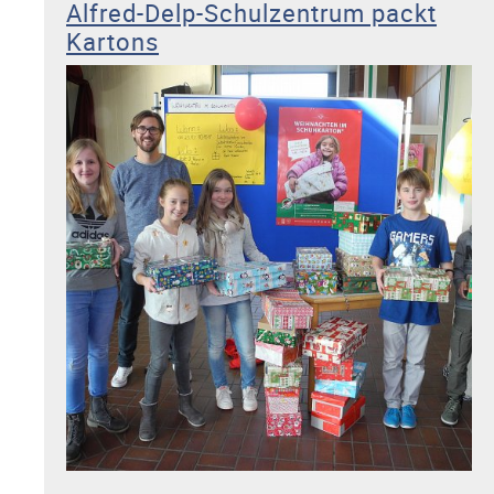
Alfred-Delp-Schulzentrum packt
historischer
Kartons
Kulisse“