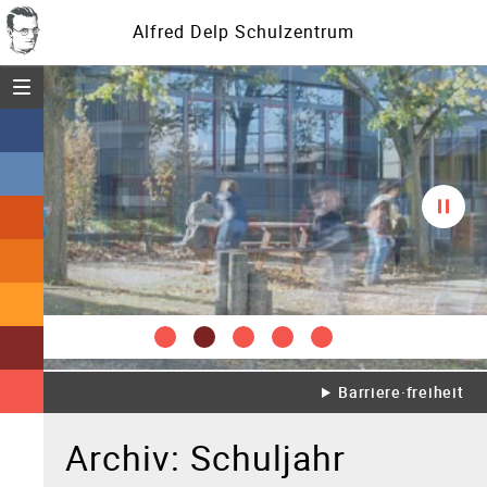
Alfred Delp Schulzentrum
Menü öffnen
Diasc
spielt
Barriere·freiheit
Archiv: Schuljahr