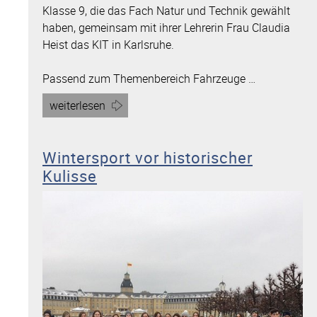
Klasse 9, die das Fach Natur und Technik gewählt
haben, gemeinsam mit ihrer Lehrerin Frau Claudia
Heist das KIT in Karlsruhe.
Passend zum Themenbereich Fahrzeuge …
Artikel
weiterlesen
„Besuch
im
Wintersport vor historischer
Karlsruher
Kulisse
Institut
für
Technologie“