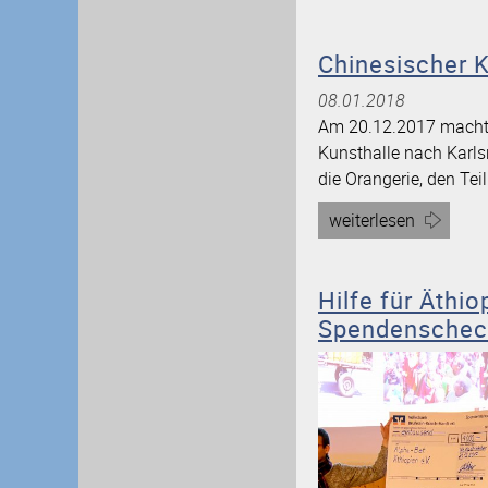
Chinesischer 
08.01.2018
Am 20.12.2017 machte 
Kunsthalle nach Karl
die Orangerie, den Teil
Artikel
weiterlesen
„Chinesischer
Korb“
Hilfe für Äthi
Spendenschec