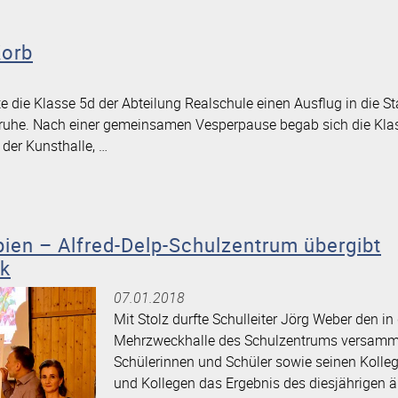
aus
Ubstadt
Korb
besuchen
das
die Klasse 5d der Abteilung Realschule einen Ausflug in die St
Bundesverfassungsgericht“
sruhe. Nach einer gemeinsamen Vesperpause begab sich die Klas
 der Kunsthalle, …
opien – Alfred-Delp-Schulzentrum übergibt
k
07.01.2018
Mit Stolz durfte Schulleiter Jörg Weber den in
Mehrzweckhalle des Schulzentrums versamm
Schülerinnen und Schüler sowie seinen Kolle
und Kollegen das Ergebnis des diesjährigen ä