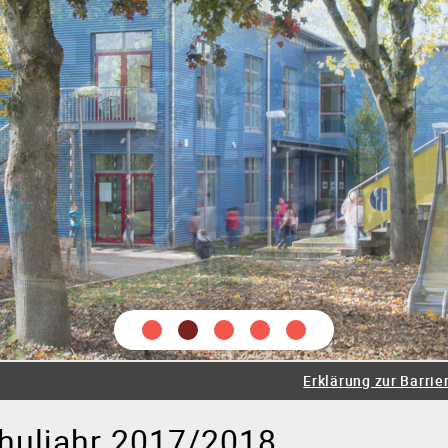
tung
Lehrer
Schüler
Sozialarbeiter
Schulseelsorge
e
Juniorklasse
Grundschule
Werkrealschule
Realsch
Erklärung zur Barrier
eratungslehrer
Beruf
Bewegte Schule
Prävention
Sp
chuljahr 2017/2018