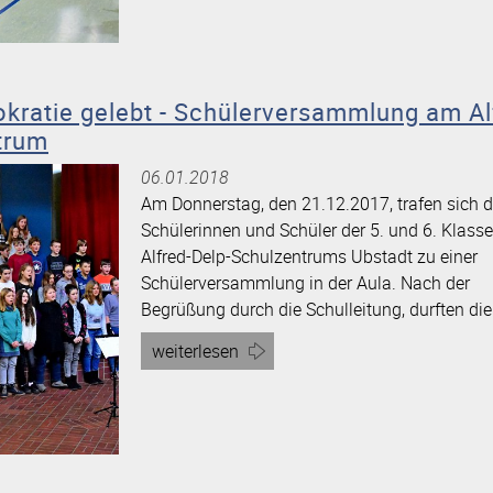
am
Alfred-
Delp-
Schulzentrum“
kratie gelebt - Schülerversammlung am Al
trum
06.01.2018
Am Donnerstag, den 21.12.2017, trafen sich d
Schülerinnen und Schüler der 5. und 6. Klass
Alfred-Delp-Schulzentrums Ubstadt zu einer
Schülerversammlung in der Aula. Nach der
Begrüßung durch die Schulleitung, durften die
Artikel
weiterlesen
„Hier
wird
Demokratie
gelebt
-