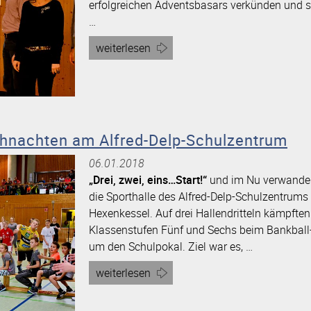
erfolgreichen Adventsbasars verkünden und s
…
Artikel
weiterlesen
„Hilfe
für
Äthiopien
–
Alfred-
ihnachten am Alfred-Delp-Schulzentrum
Delp-
06.01.2018
Schulzentrum
„Drei, zwei, eins…Start!“
und im Nu verwandel
übergibt
die Sporthalle des Alfred-Delp-Schulzentrums 
Spendenscheck“
Hexenkessel. Auf drei Hallendritteln kämpften
Klassenstufen Fünf und Sechs beim Bankball-
um den Schulpokal. Ziel war es, …
Artikel
weiterlesen
„Sportliche
Weihnachten