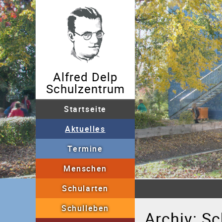
Alfred Delp
Schulzentrum
Startseite
Aktuelles
Archiv
Termine
Menschen
Sekretariat
Schullei
Schularten
Grundschulförderklass
Schulleben
AGs
"Fit in 5-7"
B
Archiv: S