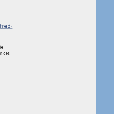
fred-
ie
en des
 …