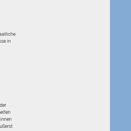
Auszeichnungen
aatliche
se in
 der
elten
ginnen
ußerst