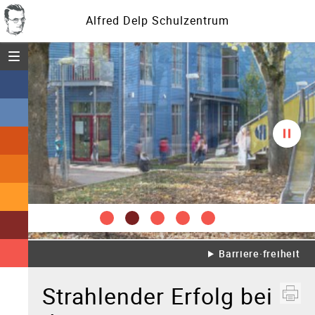
Alfred Delp Schulzentrum
Menü öffnen
Diasc
spielt
Barriere·freiheit
Strahlender Erfolg bei