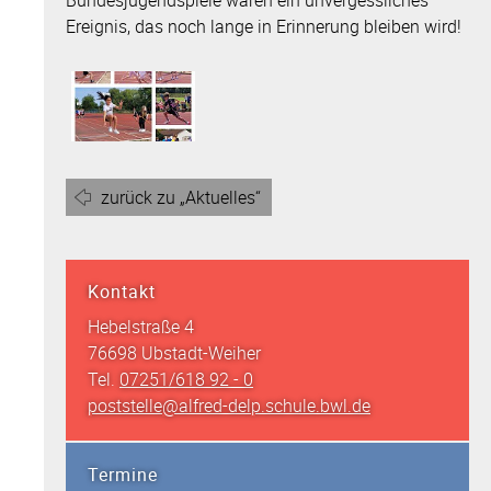
Bundesjugendspiele waren ein unvergessliches
Ereignis, das noch lange in Erinnerung bleiben wird!
zurück zu „Aktuelles“
Kontakt
Hebelstraße 4
76698 Ubstadt-Weiher
Tel.
07251/618 92 - 0
poststelle@alfred-delp.schule.bwl.de
Termine