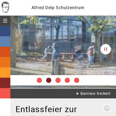
Alfred Delp Schulzentrum
Menü öffnen
Diasc
spielt
Barriere·freiheit
Entlassfeier zur