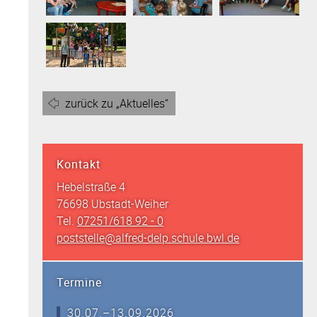
zurück zu „Aktuelles“
Kontakt
Hebelstraße 4
76698 Ubstadt-Weiher
Tel.
07251/618 92 - 0
poststelle@alfred-delp.schule.bwl.de
Termine
30.07.–13.09.2026