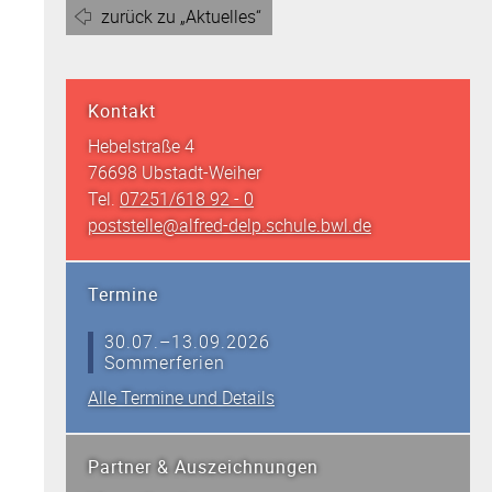
zurück zu „Aktuelles“
Kontakt
Hebelstraße 4
76698 Ubstadt-Weiher
Tel.
07251/618 92 - 0
poststelle@alfred-delp.schule.bwl.de
Termine
30.07.–13.09.2026
Sommerferien
Alle Termine und Details
Partner & Auszeichnungen