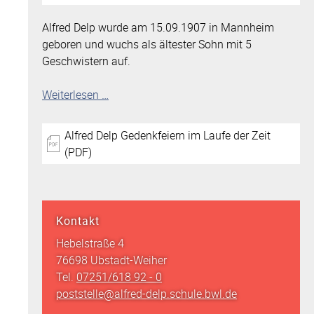
Alfred Delp wurde am 15.09.1907 in Mannheim
geboren und wuchs als ältester Sohn mit 5
Geschwistern auf.
Weiterlesen …
Alfred Delp Gedenkfeiern im Laufe der Zeit
(PDF)
Kontakt
Hebelstraße 4
76698 Ubstadt-Weiher
Tel.
07251/618 92 - 0
poststelle@alfred-delp.schule.bwl.de